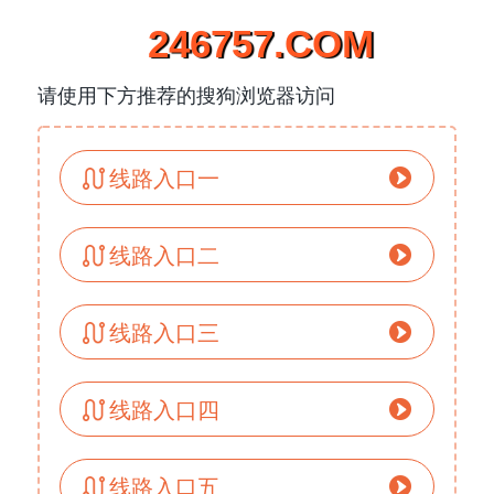
246757.COM
请使用下方推荐的搜狗浏览器访问
线路入口一
线路入口二
线路入口三
线路入口四
线路入口五